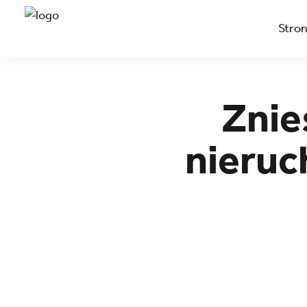
Stro
Znie
nieruc