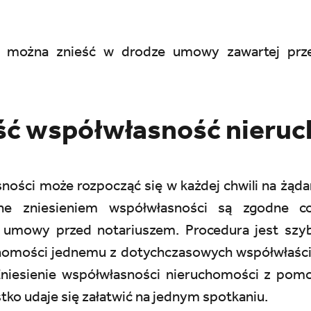
i można znieść w drodze umowy zawartej prze
ść współwłasność nieru
ności może rozpocząć się w każdej chwili na żądan
ane zniesieniem współwłasności są zgodne co
e umowy przed notariuszem. Procedura jest szyb
homości jednemu z dotychczasowych współwłaścic
 Zniesienie współwłasności nieruchomości z po
tko udaje się załatwić na jednym spotkaniu.