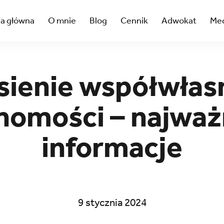
na główna
O mnie
Blog
Cennik
Adwokat
Med
sienie współwłas
homości – najważ
informacje
9 stycznia 2024