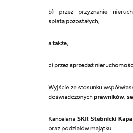
b) przez przyznanie nieruc
spłatą pozostałych,
a także,
c) przez sprzedaż nieruchomośc
Wyjście ze stosunku współwłasno
doświadczonych
prawników
, s
Kancelaria
SKR Stebnicki Kapal
oraz podziałów majątku.