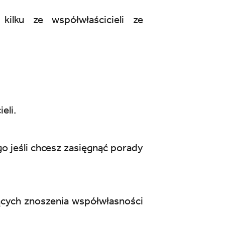
ilku ze współwłaścicieli ze
eli.
go jeśli chcesz zasięgnąć porady
ących znoszenia współwłasności