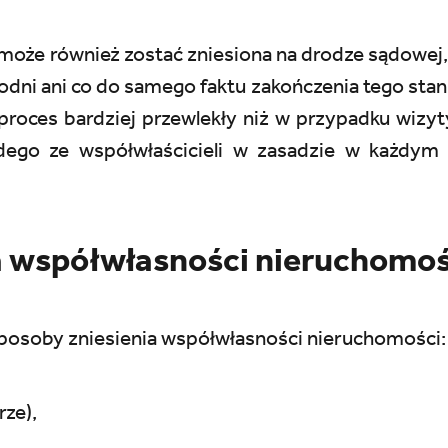
oże również zostać zniesiona na drodze sądowej,
godni ani co do samego faktu zakończenia tego stanu
proces bardziej przewlekły niż w przypadku wizy
żdego ze współwłaścicieli w zasadzie w każdym 
a współwłasności nieruchomo
 sposoby zniesienia współwłasności nieruchomości:
rze),