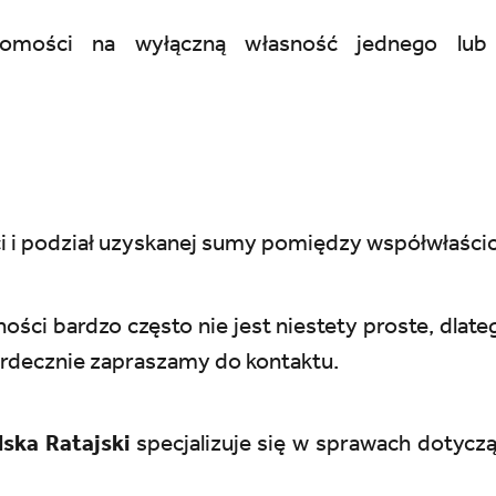
homości na wyłączną własność jednego lub k
i i podział uzyskanej sumy pomiędzy współwłaścici
ści bardzo często nie jest niestety proste, dlate
erdecznie zapraszamy do kontaktu.
ska Ratajski
specjalizuje się w sprawach dotycz