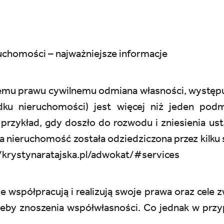
uchomości – najważniejsze informacje
emu prawu cywilnemu odmiana własności, występ
ku nieruchomości) jest więcej niż jeden podm
przykład, gdy doszło do rozwodu i zniesienia us
 nieruchomość została odziedziczona przez kilku 
//krystynaratajska.pl/adwokat/#services
e współpracują i realizują swoje prawa oraz cele 
eby znoszenia współwłasności. Co jednak w prz