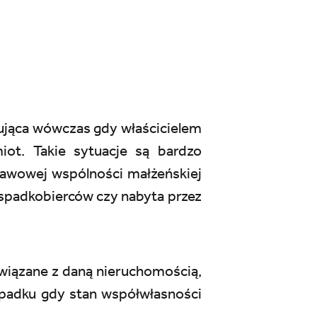
ująca wówczas gdy właścicielem
iot. Takie sytuacje są bardzo
tawowej wspólności małżeńskiej
spadkobierców czy nabyta przez
związane z daną nieruchomością,
ypadku gdy stan współwłasności