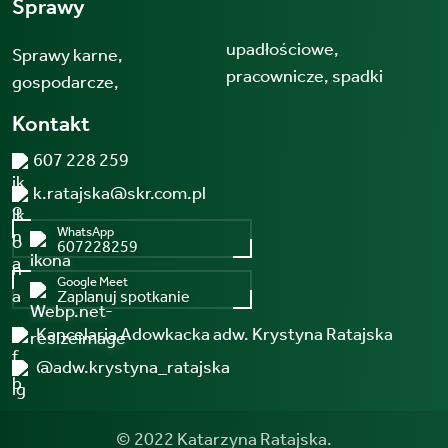
Sprawy
upadłościowe,
Sprawy karne,
pracownicze, spadki
gospodarcze,
Kontakt
607 228 259
k.ratajska@skr.com.pl
WhatsApp
607228259
Google Meet
Zaplanuj spotkanie
Kancelaria Adowkacka adw. Krystyna Ratajska
@adw.krystyna_ratajska
© 2022 Katarzyna Ratajska.