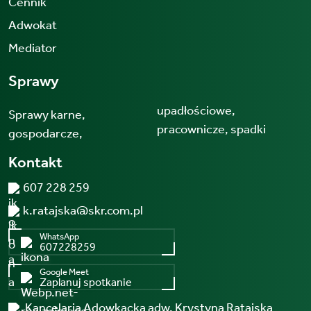
Cennik
Adwokat
Mediator
Sprawy
upadłościowe,
Sprawy karne,
pracownicze, spadki
gospodarcze,
Kontakt
607 228 259
k.ratajska@skr.com.pl
WhatsApp
607228259
Google Meet
Zaplanuj spotkanie
Kancelaria Adowkacka adw. Krystyna Ratajska